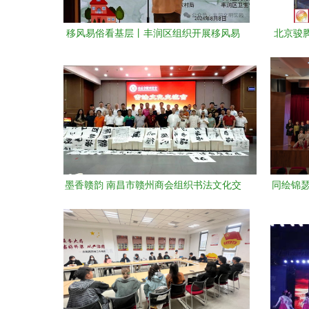
移风易俗看基层丨丰润区组织开展移风易
北京骏腾
俗文艺节目集中展示交流活动
墨香赣韵 南昌市赣州商会组织书法文化交
同绘锦瑟
流活动助力文化传承
·