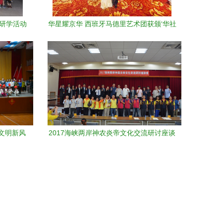
子研学活动
华星耀京华 西班牙马德里艺术团获颁‘华社
尚
之光’，王建芬团长赴京共绘文化交流新篇
递文明新风
2017海峡两岸神农炎帝文化交流研讨座谈
会举行--时政--人民网