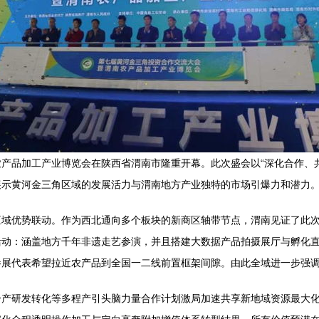
产品加工产业博览会在陕西省渭南市隆重开幕。此次盛会以“深化合作、
展示黄河金三角区域的发展活力与渭南地方产业独特的市场引爆力和潜力
域优势联动。作为西北通向多个板块的新商区轴带节点，渭南见证了此次
活动：涵盖地方千年非遗走艺参演，并且搭建大数据产品拍摄展厅与孵化
展代表希望拉近农产品到全国一二线前置框架间隙。由此全域进一步强调
分产研发转化等多程产引头脑力量合作计划激局加速共享新地域资源最大