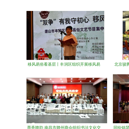
移风易俗看基层丨丰润区组织开展移风易
北京骏腾
俗文艺节目集中展示交流活动
墨香赣韵 南昌市赣州商会组织书法文化交
同绘锦瑟