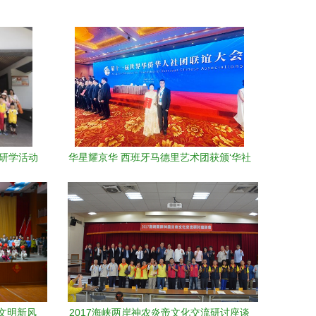
子研学活动
华星耀京华 西班牙马德里艺术团获颁‘华社
尚
之光’，王建芬团长赴京共绘文化交流新篇
递文明新风
2017海峡两岸神农炎帝文化交流研讨座谈