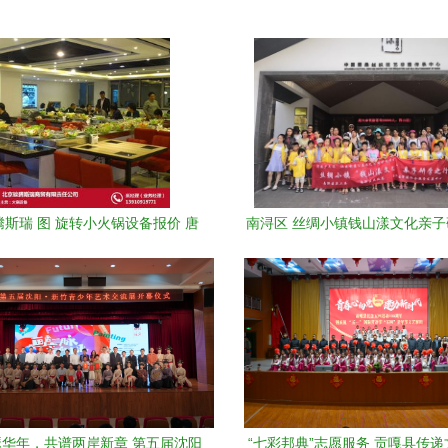
斯瑞 图 旋转小火锅设备报价 唐
南浔区 丝绸小镇钱山漾文化亲
山旋转小火锅设备
引领文化艺术交流新风
华年，共谱两岸新章 第五届沈阳
“七彩邦典”志愿服务 贡嘎县传