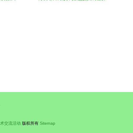
会举行--时政--人民网
号
术交流活动
版权所有
Sitemap